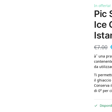
In offerta!
Pic 
Ice 
Ist
€
7.00
àˆ una pra
contenente
da utilizza
Ti permett
il ghiaccio
Conserva i
di 0° per c
Disponib