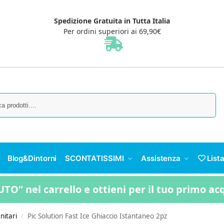
Spedizione Gratuita in Tutta Italia
Per ordini superiori ai 69,90€
Cerca
Blog&Dintorni
SCONTATISSIMI
Assistenza
Lista
TO” nel carrello e ottieni per il tuo primo ac
anitari
Pic Solution Fast Ice Ghiaccio Istantaneo 2pz
/