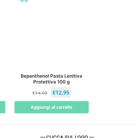
-8%
Bepanthenol Pasta Lenitiva
Protettiva 100 g
€
12.95
€
14.00
Aggiungi al carrello
— CLICCA SUL LOGO —