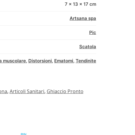
7 × 13 × 17 cm
Artsana spa
Pic
Scatola
a muscolare
,
Distorsioni
,
Ematomi
,
Tendinite
sona
,
Articoli Sanitari
,
Ghiaccio Pronto