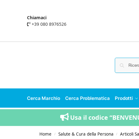
Chiamaci
+39 080 8976526
Cerca Marchio
Cerca Problematica
Prodotti
Usa il codice “BENVENU
Home
Salute & Cura della Persona
Articoli S
/
/