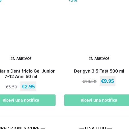
%
-5%
IN ARRIVO!
IN ARRIVO!
rin Dentifricio Gel Junior
Derigyn 3,5 Fast 500 ml
7-12 Anni 50 ml
€
9.95
€
10.50
€
2.95
€
5.50
Ricevi una notifica
Ricevi una notifica
PEDIZIONI SICURE —
— LINK UTILI —