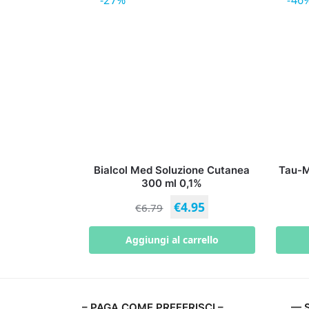
-27%
-46
Bialcol Med Soluzione Cutanea
Tau-Ma
300 ml 0,1%
€
4.95
€
6.79
Aggiungi al carrello
– PAGA COME PREFERISCI –
— S