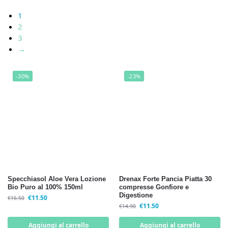
1
2
3
→
-30%
-23%
Specchiasol Aloe Vera Lozione
Drenax Forte Pancia Piatta 30
Bio Puro al 100% 150ml
compresse Gonfiore e
Digestione
€
11.50
€
16.50
€
11.50
€
14.90
Aggiungi al carrello
Aggiungi al carrello