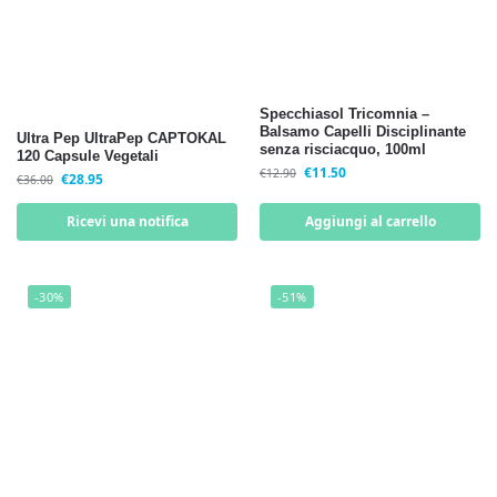
Specchiasol Tricomnia –
Balsamo Capelli Disciplinante
Ultra Pep UltraPep CAPTOKAL
senza risciacquo, 100ml
120 Capsule Vegetali
€
11.50
€
12.90
€
28.95
€
36.00
Ricevi una notifica
Aggiungi al carrello
-30%
-51%