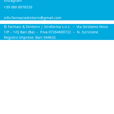
Instagram
+39 080 8976526
info.farmaciedintorni@gmail.com
© Farmaci & Dintorni | Sirofarma s.n.c. – Via Girolamo Nisio
1/P – 1/Q Bari (Ba) – P.iva 07264600722 – N. Iscrizione
Registro Imprese: Bari-544632