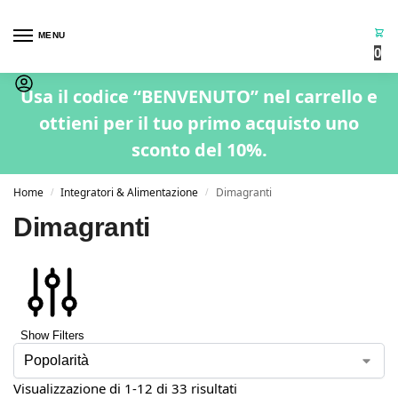
MENU
0
Usa il codice “BENVENUTO” nel carrello e
ottieni per il tuo primo acquisto uno
sconto del 10%.
Home
Integratori & Alimentazione
Dimagranti
/
/
Dimagranti
Show Filters
Visualizzazione di 1-12 di 33 risultati