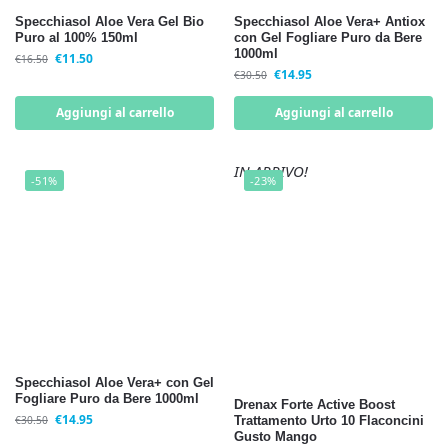
Specchiasol Aloe Vera Gel Bio
Specchiasol Aloe Vera+ Antiox
Puro al 100% 150ml
con Gel Fogliare Puro da Bere
1000ml
€
11.50
€
16.50
€
14.95
€
30.50
Aggiungi al carrello
Aggiungi al carrello
IN ARRIVO!
-51%
-23%
Specchiasol Aloe Vera+ con Gel
Fogliare Puro da Bere 1000ml
Drenax Forte Active Boost
€
14.95
€
30.50
Trattamento Urto 10 Flaconcini
Gusto Mango