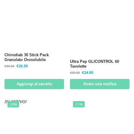
Chirodiab 30 Stick Pack
Granulato Orosolubile
Ultra Pep GLICONTROL 60
€
26.50
€
30.00
Tavolette
€
24.00
€
30.00
Aggiungi al carrello
Ricevi una notifica
IN ARRIVO!
-20%
-11%