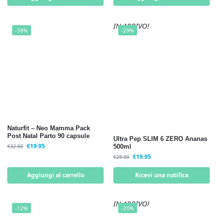
IN ARRIVO!
-38%
-29%
Naturfit – Neo Mamma Pack
Post Natal Parto 90 capsule
Ultra Pep SLIM 6 ZERO Ananas
€
19.95
€
32.00
500ml
€
19.95
€
28.00
Aggiungi al carrello
Ricevi una notifica
IN ARRIVO!
-12%
-20%