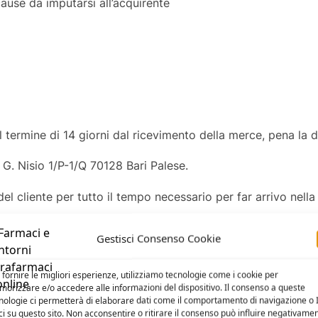
use da imputarsi all’acquirente
l termine di 14 giorni dal ricevimento della merce, pena la de
G. Nisio 1/P-1/Q 70128 Bari Palese.
el cliente per tutto il tempo necessario per far arrivo nella
rasporto, farmaciedintorni.it darà comunicazione al Cliente 
Gestisci Consenso Cookie
per consentirgli di sporgere denuncia nei confronti del corri
tualità , il prodotto sarà restituito, con spese di spedizio
 fornire le migliori esperienze, utilizziamo tecnologie come i cookie per
orizzare e/o accedere alle informazioni del dispositivo. Il consenso a queste
nologie ci permetterà di elaborare dati come il comportamento di navigazione o 
 per danneggiamenti o furto/smarrimento di beni restituiti
ci su questo sito. Non acconsentire o ritirare il consenso può influire negativame