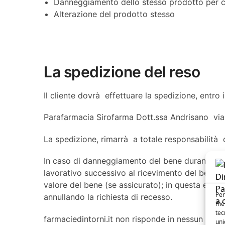
Danneggiamento dello stesso prodotto per ca
Alterazione del prodotto stesso
La spedizione del reso
Il cliente dovrà effettuare la spedizione, entro i
Parafarmacia Sirofarma Dott.ssa Andrisano via 
La spedizione, rimarrà a totale responsabilità d
In caso di danneggiamento del bene durante il t
lavorativo successivo al ricevimento del bene), 
valore del bene (se assicurato); in questa even
Per
annullando la richiesta di recesso.
mem
tec
farmaciedintorni.it non risponde in nessun modo
uni