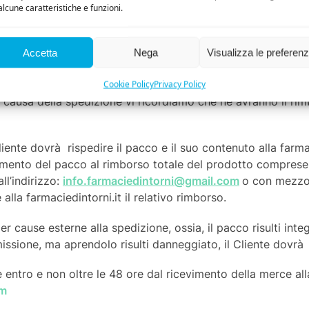
alcune caratteristiche e funzioni.
Accetta
Nega
Visualizza le preferen
eggiato o non funzionante
Cookie Policy
Privacy Policy
causa della spedizione vi ricordiamo che ne avranno il rim
ente dovrà rispedire il pacco e il suo contenuto alla farmac
imento del pacco al rimborso totale del prodotto comprese 
ll’indirizzo:
info.farmaciedintorni@gmail.com
o con mezzo 
alla farmaciedintorni.it il relativo rimborso.
cause esterne alla spedizione, ossia, il pacco risulti integr
sione, ma aprendolo risulti danneggiato, il Cliente dovrà
tro e non oltre le 48 ore dal ricevimento della merce alla
om