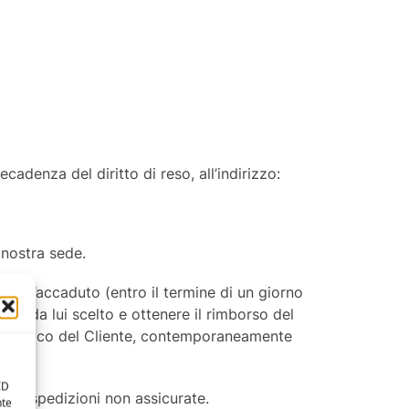
cadenza del diritto di reso, all’indirizzo:
 nostra sede.
dell’accaduto (entro il termine di un giorno
ere da lui scelto e ottenere il rimborso del
ne a carico del Cliente, contemporaneamente
ID
 con spedizioni non assicurate.
nte