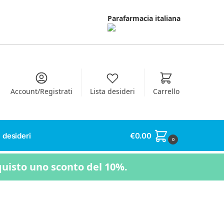
Parafarmacia italiana
Account/Registrati
Lista desideri
Carrello
 desideri
€
0.00
0
quisto uno sconto del 10%.