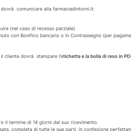
te dovrà comunicare alla farmaciedintorni.it:
uire (nel caso di recesso parziale)
nuto con Bonifico bancario o in Contrassegno (per pagamen
il cliente dovrà stampare l’e
tichetta e la bolla di reso in PD
ro il termine di 14 giorni dal suo ricevimento.
ata, completa di tutte le sue parti, in confezione perfettame