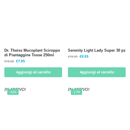
Dr. Theiss Mucoplant Sciroppo
Serenity Light Lady Super 30 pz
di Piantaggine Tosse 250ml
€
9.95
€
15.99
€
7.95
€
16.50
Aggiungi al carrello
Aggiungi al carrello
IN ARRIVO!
IN ARRIVO!
-36%
-27%