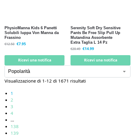
PhysioManna Kids 6 Panetti
Serenity Soft Dry Sensitive
Solubili Iuppa Von Manna da
Pants Be Free Slip Pull Up
Frassino
Mutandina Assorbente
Extra Taglia L 14 Pz
€
7.95
€
12.50
€
14.99
€
20.49
Ricevi una notifica
Ricevi una notifica
Visualizzazione di 1-12 di 1671 risultati
1
2
3
4
…
138
139