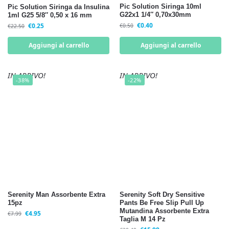
Pic Solution Siringa 10ml
Pic Solution Siringa da Insulina
G22x1 1/4″ 0,70x30mm
1ml G25 5/8″ 0,50 x 16 mm
€
0.40
€
0.25
€
0.50
€
22.50
Aggiungi al carrello
Aggiungi al carrello
IN ARRIVO!
IN ARRIVO!
-38%
-22%
Serenity Man Assorbente Extra
Serenity Soft Dry Sensitive
15pz
Pants Be Free Slip Pull Up
Mutandina Assorbente Extra
€
4.95
€
7.99
Taglia M 14 Pz