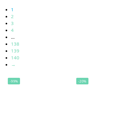
1
2
3
4
…
138
139
140
→
-99%
-20%