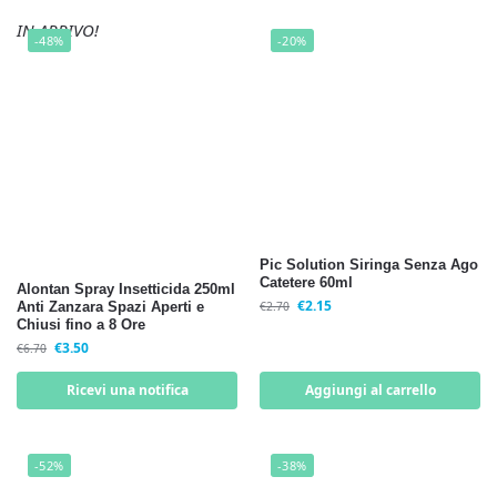
IN ARRIVO!
-48%
-20%
Pic Solution Siringa Senza Ago
Catetere 60ml
Alontan Spray Insetticida 250ml
€
2.15
Anti Zanzara Spazi Aperti e
€
2.70
Chiusi fino a 8 Ore
€
3.50
€
6.70
Ricevi una notifica
Aggiungi al carrello
-52%
-38%