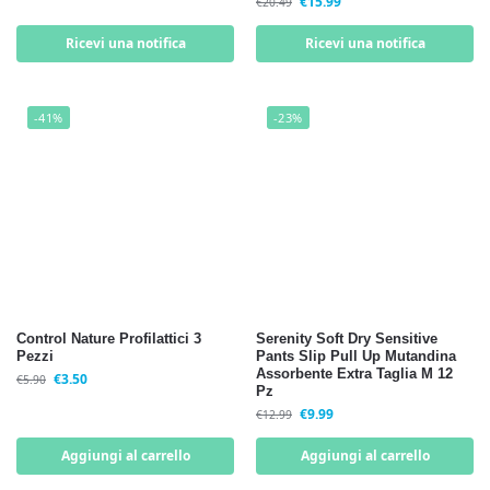
€
15.99
€
20.49
Ricevi una notifica
Ricevi una notifica
-41%
-23%
Control Nature Profilattici 3
Serenity Soft Dry Sensitive
Pezzi
Pants Slip Pull Up Mutandina
Assorbente Extra Taglia M 12
€
3.50
€
5.90
Pz
€
9.99
€
12.99
Aggiungi al carrello
Aggiungi al carrello