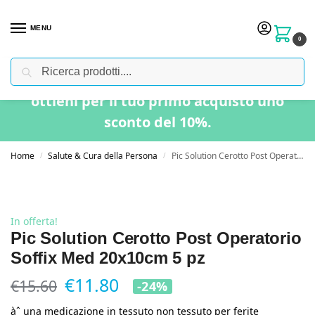
MENU
0
Cerca
Usa il codice “BENVENUTO” nel carrello e
ottieni per il tuo primo acquisto uno
sconto del 10%.
Home
Salute & Cura della Persona
Pic Solution Cerotto Post Operatorio Soffix Med 20x10cm 5 pz
/
/
In offerta!
Pic Solution Cerotto Post Operatorio
Soffix Med 20x10cm 5 pz
€
11.80
€
15.60
-24%
àˆ una medicazione in tessuto non tessuto per ferite