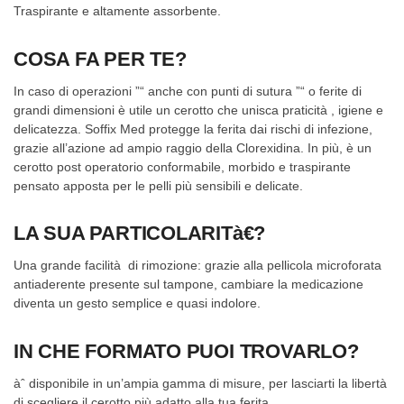
Traspirante e altamente assorbente.
COSA FA PER TE?
In caso di operazioni ”“ anche con punti di sutura ”“ o ferite di
grandi dimensioni è utile un cerotto che unisca praticità , igiene e
delicatezza. Soffix Med protegge la ferita dai rischi di infezione,
grazie all’azione ad ampio raggio della Clorexidina. In più, è un
cerotto post operatorio conformabile, morbido e traspirante
pensato apposta per le pelli più sensibili e delicate.
LA SUA PARTICOLARITà€?
Una grande facilità di rimozione: grazie alla pellicola microforata
antiaderente presente sul tampone, cambiare la medicazione
diventa un gesto semplice e quasi indolore.
IN CHE FORMATO PUOI TROVARLO?
àˆ disponibile in un’ampia gamma di misure, per lasciarti la libertà
di scegliere il cerotto più adatto alla tua ferita.