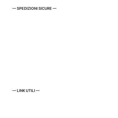
— SPEDIZIONI SICURE —
— LINK UTILI —