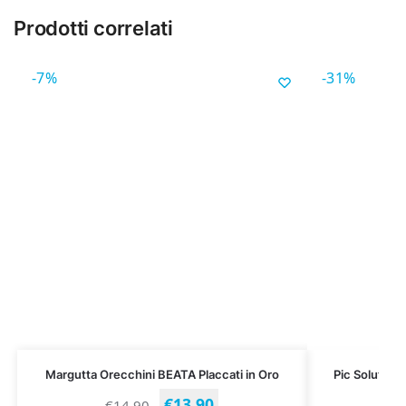
Prodotti correlati
-7%
-31%
Margutta Orecchini BEATA Placcati in Oro
Pic Solution 
€
13.90
€
14.90