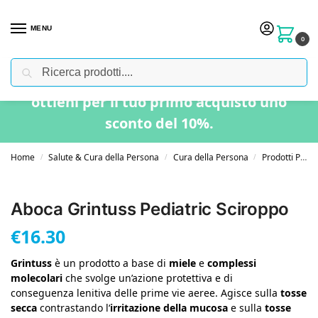
MENU
0
Cerca
Usa il codice “BENVENUTO” nel carrello e
ottieni per il tuo primo acquisto uno
sconto del 10%.
Home
Salute & Cura della Persona
Cura della Persona
Prodotti Per la Gola
/
/
/
Aboca Grintuss Pediatric Sciroppo
€
16.30
Grintuss
è un prodotto a base di
miele
e
complessi
molecolari
che svolge un’azione protettiva e di
conseguenza lenitiva delle prime vie aeree. Agisce sulla
tosse
secca
contrastando l‘
irritazione della mucosa
e sulla
tosse