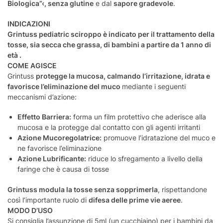
Biologica”‹, senza glutine
e dal
sapore gradevole
.
INDICAZIONI
Grintuss pediatric sciroppo è indicato per il trattamento della
tosse, sia secca che grassa, di bambini a partire da 1 anno di
età .
COME AGISCE
Grintuss
protegge la mucosa, calmando l’irritazione, idrata e
favorisce l’eliminazione del muco
mediante i seguenti
meccanismi d’azione:
Effetto Barriera:
forma un film protettivo che aderisce alla
mucosa e la protegge dal contatto con gli agenti irritanti
Azione Mucoregolatrice:
promuove l’idratazione del muco e
ne favorisce l’eliminazione
Azione Lubrificante:
riduce lo sfregamento a livello della
faringe che è causa di tosse
Grintuss modula la tosse senza sopprimerla
, rispettandone
così l’importante ruolo di
difesa delle prime vie aeree
.
MODO D’USO
Si consiglia l’assunzione di 5ml (un cucchiaino) per i bambini da