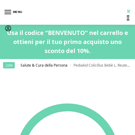
MENU
0
Usa il codice “BENVENUTO” nel carrello e
ottieni per il tuo primo acquisto uno
sconto del 10%.
Home
Salute & Cura della Persona
Pediakid Colicillus Bebè L. Reuteri+ 8ml
-26%
/
/