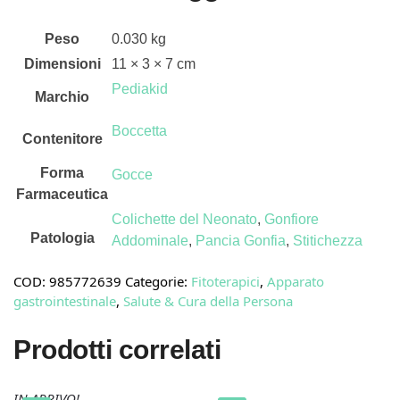
Peso
0.030 kg
Dimensioni
11 × 3 × 7 cm
Pediakid
Marchio
Boccetta
Contenitore
Forma
Gocce
Farmaceutica
Colichette del Neonato
,
Gonfiore
Patologia
Addominale
,
Pancia Gonfia
,
Stitichezza
COD:
985772639
Categorie:
Fitoterapici
,
Apparato
gastrointestinale
,
Salute & Cura della Persona
Prodotti correlati
IN ARRIVO!