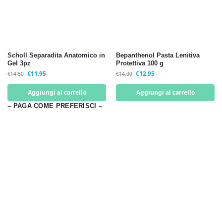
Scholl Separadita Anatomico in
Bepanthenol Pasta Lenitiva
Gel 3pz
Protettiva 100 g
€
11.95
€
12.95
€
14.50
€
14.00
Aggiungi al carrello
Aggiungi al carrello
– PAGA COME PREFERISCI –