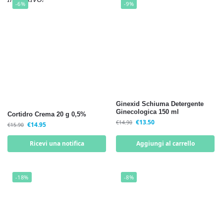
-6%
-9%
Ginexid Schiuma Detergente
Ginecologica 150 ml
Cortidro Crema 20 g 0,5%
€
13.50
€
14.90
€
14.95
€
15.90
Ricevi una notifica
Aggiungi al carrello
-18%
-8%