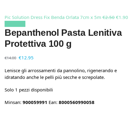
Pic Solution Dress Fix Benda Orlata 7cm x 5m
€
2.50
€
1.90
In offerta!
Bepanthenol Pasta Lenitiva
Protettiva 100 g
€
12.95
€
14.00
Lenisce gli arrossamenti da pannolino, rigenerando e
idratando anche le pelli più secche e screpolate.
Solo 1 pezzi disponibili
Minsan:
900059991
Ean:
8000560990058