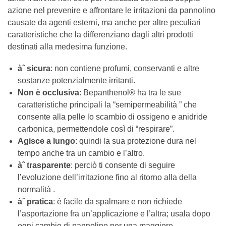
azione nel prevenire e affrontare le irritazioni da pannolino
causate da agenti esterni, ma anche per altre peculiari
caratteristiche che la differenziano dagli altri prodotti
destinati alla medesima funzione.
àˆ sicura
: non contiene profumi, conservanti e altre
sostanze potenzialmente irritanti.
Non è occlusiva
: Bepanthenol® ha tra le sue
caratteristiche principali la “semipermeabilità ” che
consente alla pelle lo scambio di ossigeno e anidride
carbonica, permettendole così di “respirare”.
Agisce a lungo
: quindi la sua protezione dura nel
tempo anche tra un cambio e l’altro.
àˆ trasparente
: perciò ti consente di seguire
l’evoluzione dell’irritazione fino al ritorno alla della
normalità .
àˆ pratica
: è facile da spalmare e non richiede
l’asportazione fra un’applicazione e l’altra; usala dopo
ogni cambio di pannolino per una maggiore