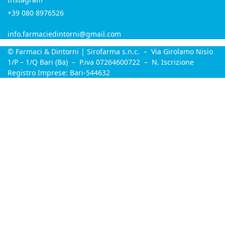
+39 080 8976526
info.farmaciedintorni@gmail.com
© Farmaci & Dintorni | Sirofarma s.n.c. – Via Girolamo Nisio
1/P – 1/Q Bari (Ba) – P.iva 07264600722 – N. Iscrizione
Registro Imprese: Bari-544632