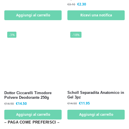
€
2.30
€
3.10
Aggiungi al carrello
Ricevi una notifica
-3%
-18%
Scholl Separadita Anatomico in
Dottor Ciccarelli Timodore
Gel 3pz
Polvere Deodorante 250g
€
11.95
€
14.50
€
14.50
€
14.90
Aggiungi al carrello
Aggiungi al carrello
– PAGA COME PREFERISCI –