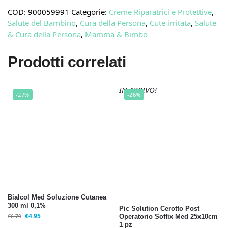
COD:
900059991
Categorie:
Creme Riparatrici e Protettive
,
Salute del Bambino
,
Cura della Persona
,
Cute irritata
,
Salute
& Cura della Persona
,
Mamma & Bimbo
Prodotti correlati
IN ARRIVO!
-27%
-26%
Bialcol Med Soluzione Cutanea
300 ml 0,1%
Pic Solution Cerotto Post
€
4.95
€
6.79
Operatorio Soffix Med 25x10cm
1 pz