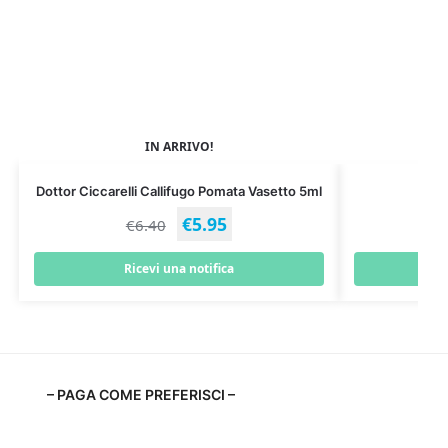
IN ARRIVO!
Dottor Ciccarelli Callifugo Pomata Vasetto 5ml
Der
€
5.95
€
6.40
Ricevi una notifica
– PAGA COME PREFERISCI –