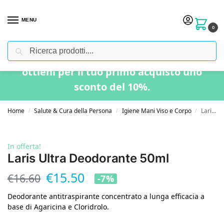
MENU
0
Cerca
Usa il codice “BENVENUTO” nel carrello e
ottieni per il tuo primo acquisto uno
sconto del 10%.
Home
Salute & Cura della Persona
Igiene Mani Viso e Corpo
Laris Ultra Deodorante 50ml
/
/
/
In offerta!
Laris Ultra Deodorante 50ml
€
15.50
€
16.60
-7%
Deodorante antitraspirante concentrato a lunga efficacia a
base di Agaricina e Cloridrolo.