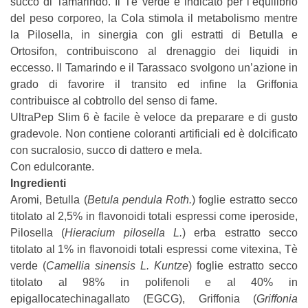
succo di Tamarindo. Il Tè verde è indicato per l’equilibrio
del peso corporeo, la Cola stimola il metabolismo mentre
la Pilosella, in sinergia con gli estratti di Betulla e
Ortosifon, contribuiscono al drenaggio dei liquidi in
eccesso. Il Tamarindo e il Tarassaco svolgono un’azione in
grado di favorire il transito ed infine la Griffonia
contribuisce al cobtrollo del senso di fame.
UltraPep Slim 6 è facile è veloce da preparare e di gusto
gradevole. Non contiene coloranti artificiali ed è dolcificato
con sucralosio, succo di dattero e mela.
Con edulcorante.
Ingredienti
Aromi, Betulla (
Betula pendula Roth.
) foglie estratto secco
titolato al 2,5% in flavonoidi totali espressi come iperoside,
Pilosella (
Hieracium pilosella L.
) erba estratto secco
titolato al 1% in flavonoidi totali espressi come vitexina, Tè
verde (
Camellia sinensis L. Kuntze
) foglie estratto secco
titolato al 98% in polifenoli e al 40% in
epigallocatechinagallato (EGCG), Griffonia (
Griffonia