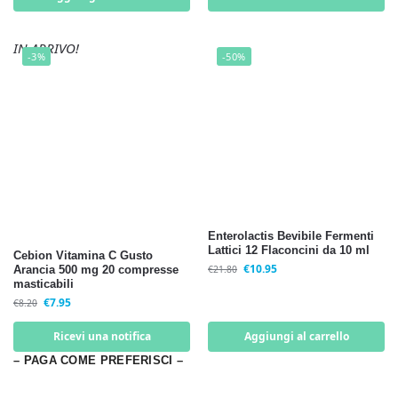
IN ARRIVO!
-3%
-50%
Enterolactis Bevibile Fermenti
Lattici 12 Flaconcini da 10 ml
Cebion Vitamina C Gusto
€
10.95
Arancia 500 mg 20 compresse
€
21.80
masticabili
€
7.95
€
8.20
Ricevi una notifica
Aggiungi al carrello
– PAGA COME PREFERISCI –