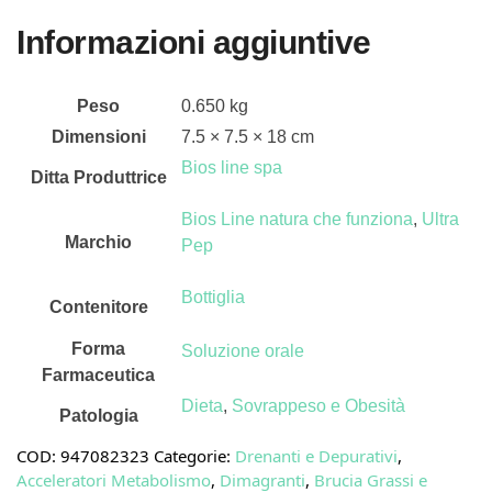
Informazioni aggiuntive
Peso
0.650 kg
Dimensioni
7.5 × 7.5 × 18 cm
Bios line spa
Ditta Produttrice
Bios Line natura che funziona
,
Ultra
Marchio
Pep
Bottiglia
Contenitore
Forma
Soluzione orale
Farmaceutica
Dieta
,
Sovrappeso e Obesità
Patologia
COD:
947082323
Categorie:
Drenanti e Depurativi
,
Acceleratori Metabolismo
,
Dimagranti
,
Brucia Grassi e