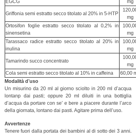
EGCG
mg
120,0
Griffonia semi estratto secco titolato al 20% in 5-HTP
mg
Ortosifon foglie estratto secco titolato al 0,2% in
100,0
sinensetina
mg
Tarassaco radice estratto secco titolato al 20% in
100,0
inulina
mg
100,0
Tamarindo succo concentrato
mg
Cola semi estratto secco titolato al 10% in caffeina
60,00 
Modalità d’uso
Un misurino da 20 ml al giorno sciolto in 200 ml d’acqua
lontanp dai pasti; oppure 20 ml diluiti in una bottiglia
d’acqua da portare con se’ e bere a piacere durante l’arco
della giornata, lontano dai pasti. Agitare prima dell’uso.
Avvertenze
Tenere fuori dalla portata dei bambini al di sotto dei 3 anni.