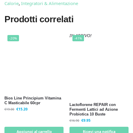
Calorie
,
Integratori & Alimentazione
Prodotti correlati
IN ARRIVO!
-20%
-41%
Bios Line Principium Vitamina
C Masticabile 60cpr
Lactoflorene REPAIR con
€
15.20
€
19.00
Fermenti Lattici ad Azione
Probiotica 10 Buste
€
9.95
€
16.90
Aggiungi al carrello
Ricevi una notifica