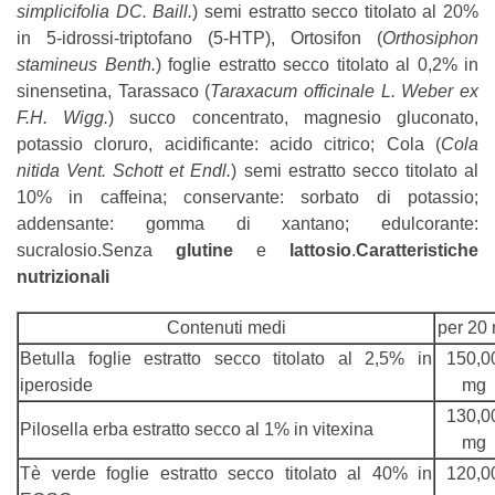
simplicifolia DC. Baill.
) semi estratto secco titolato al 20%
in 5-idrossi-triptofano (5-HTP), Ortosifon (
Orthosiphon
stamineus Benth.
) foglie estratto secco titolato al 0,2% in
sinensetina, Tarassaco (
Taraxacum officinale L. Weber ex
F.H. Wigg.
) succo concentrato, magnesio gluconato,
potassio cloruro, acidificante: acido citrico; Cola (
Cola
nitida Vent. Schott et Endl.
) semi estratto secco titolato al
10% in caffeina; conservante: sorbato di potassio;
addensante: gomma di xantano; edulcorante:
sucralosio.Senza
glutine
e
lattosio
.
Caratteristiche
nutrizionali
Contenuti medi
per 20 
Betulla foglie estratto secco titolato al 2,5% in
150,0
iperoside
mg
130,0
Pilosella erba estratto secco al 1% in vitexina
mg
Tè verde foglie estratto secco titolato al 40% in
120,0