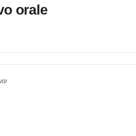
vo orale
VO!