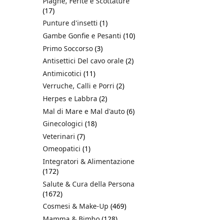
Piaghe, Ferite e Scottature
(17)
Punture d'insetti
(1)
Gambe Gonfie e Pesanti
(10)
Primo Soccorso
(3)
Antisettici Del cavo orale
(2)
Antimicotici
(11)
Verruche, Calli e Porri
(2)
Herpes e Labbra
(2)
Mal di Mare e Mal d'auto
(6)
Ginecologici
(18)
Veterinari
(7)
Omeopatici
(1)
Integratori & Alimentazione
(172)
Salute & Cura della Persona
(1672)
Cosmesi & Make-Up
(469)
Mamma & Bimbo
(128)