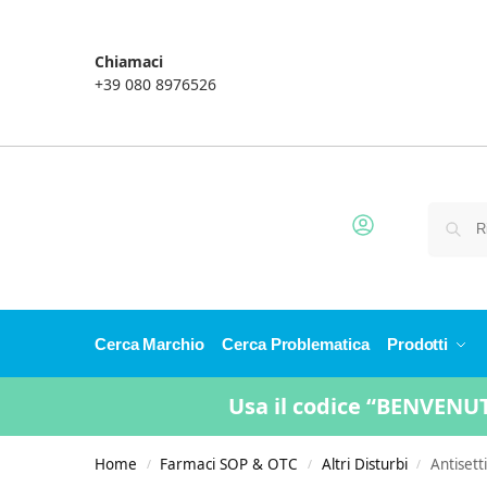
Chiamaci
+39 080 8976526
Cerca Marchio
Cerca Problematica
Prodotti
Usa il codice “BENVENUTO
Home
Farmaci SOP & OTC
Altri Disturbi
Antisett
/
/
/