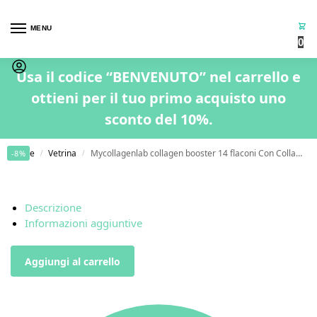
MENU
0
Usa il codice “BENVENUTO” nel carrello e
ottieni per il tuo primo acquisto uno
sconto del 10%.
Home
Vetrina
Mycollagenlab collagen booster 14 flaconi Con Collagene e Acido Ialuronico
-8%
/
/
Descrizione
Informazioni aggiuntive
Aggiungi al carrello