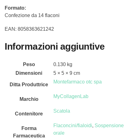
Formato:
Confezione da 14 flaconi
EAN: 8058363621242
Informazioni aggiuntive
Peso
0.130 kg
Dimensioni
5 × 5 × 9 cm
Montefarmaco otc spa
Ditta Produttrice
MyCollagenLab
Marchio
Scatola
Contenitore
Flaconcini/fialoidi
,
Sospensione
Forma
orale
Farmaceutica