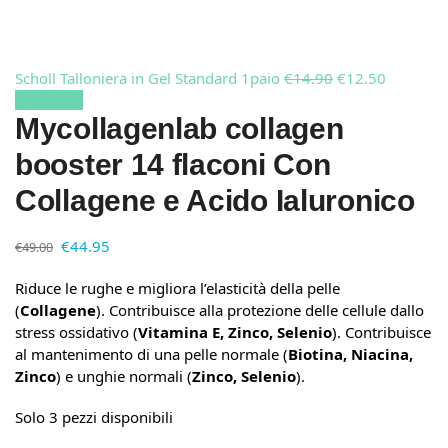
Scholl Talloniera in Gel Standard 1paio
€
14.90
€
12.50
In offerta!
Mycollagenlab collagen
booster 14 flaconi Con
Collagene e Acido Ialuronico
€
44.95
€
49.00
Riduce le rughe e migliora l’elasticità della pelle
(
Collagene
).
Contribuisce alla protezione delle cellule dallo
stress ossidativo (
Vitamina E, Zinco, Selenio
). Contribuisce
al mantenimento di una pelle normale (
Biotina, Niacina,
Zinco
) e unghie normali (
Zinco, Selenio
).
Solo 3 pezzi disponibili