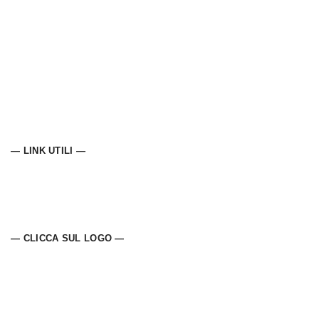
— LINK UTILI —
— CLICCA SUL LOGO —