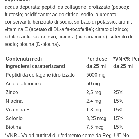
acqua depurata; peptidi da collagene idrolizzato (pesce);
fruttosio; acidificante: acido citrico; sodio ialuronato;
conservanti: benzoato di sodio, sorbato di potassio; aromi;
vitamina E (acetato di DL-alfa-tocoferile); citrato di zinco;
edulcorante: sucralosio; niacina (nicotinamide); selenito di
sodio; biotina (D-biotina).
Contenuti medi
Per dose
*VNR% Per
ingredienti caratterizzanti
da 25 ml
da 25 ml
Peptidi da collagene idrolizzato
5000 mg
Acido Ialuronico
50 mg
Zinco
2,5 mg
25%
Niacina
2,4 mg
15%
Vitamina E
1,8 mg
15%
Selenio
8,25 mcg
15%
Biotina
7,5 mcg
15%
*VNR= Valori nutritivi di riferimento come da Reg. UE No.