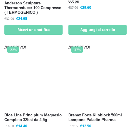
60cps
Anderson Sculpture
€
29.60
Thermoreducer 100 Compresse
€
37.00
( TERMOGENICO )
€
24.95
€
32.90
Ricevi una notifica
Aggiungi al carrello
IN ARRIVO!
IN ARRIVO!
-22%
-37%
Bios Line Principium Magnesio
Drenax Forte Kiloblock 500ml
Completo 32bst da 2,5g
Lampone Paladin Pharma
€
14.40
€
12.50
€
18.50
€
19.95