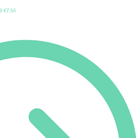
0
€
7.50