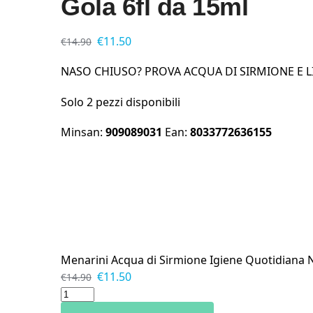
Gola 6fl da 15ml
€
11.50
€
14.90
NASO CHIUSO?
PROVA
ACQUA DI SIRMIONE
E 
Solo 2 pezzi disponibili
Minsan:
909089031
Ean:
8033772636155
Menarini Acqua di Sirmione Igiene Quotidiana N
€
11.50
€
14.90