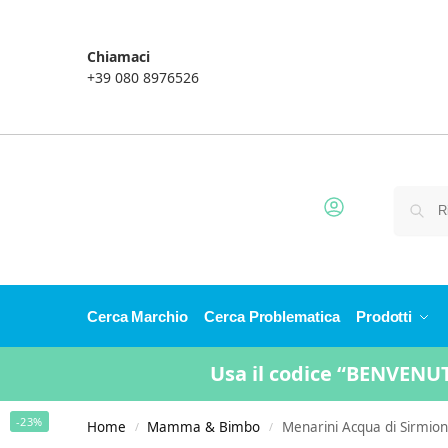
Chiamaci
+39 080 8976526
Cerca Marchio
Cerca Problematica
Prodotti
Usa il codice “BENVENUTO
-23%
Home
Mamma & Bimbo
Menarini Acqua di Sirmion
/
/