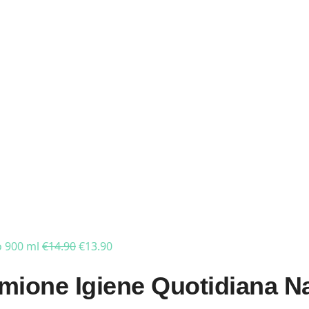
o 900 ml
€
14.90
€
13.90
rmione Igiene Quotidiana N