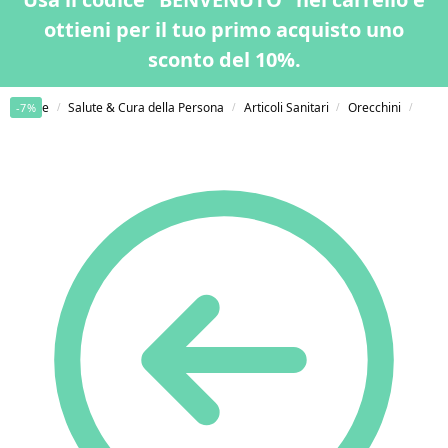
ottieni per il tuo primo acquisto uno
sconto del 10%.
Home
Salute & Cura della Persona
Articoli Sanitari
Orecchini
Marg
-7%
/
/
/
/