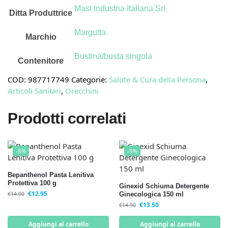
Mast Industria Italiana Srl
Ditta Produttrice
Margutta
Marchio
Bustina/busta singola
Contenitore
COD:
987717749
Categorie:
Salute & Cura della Persona
,
Articoli Sanitari
,
Orecchini
Prodotti correlati
-8%
-9%
Bepanthenol Pasta Lenitiva
Protettiva 100 g
Ginexid Schiuma Detergente
€
12.95
€
14.00
Ginecologica 150 ml
€
13.50
€
14.90
Aggiungi al carrello
Aggiungi al carrello