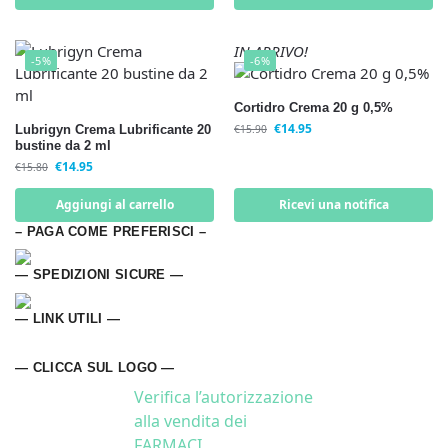
IN ARRIVO!
-5%
-6%
Cortidro Crema 20 g 0,5%
€
14.95
Lubrigyn Crema Lubrificante 20
€
15.90
bustine da 2 ml
€
14.95
€
15.80
Aggiungi al carrello
Ricevi una notifica
– PAGA COME PREFERISCI –
— SPEDIZIONI SICURE —
— LINK UTILI —
— CLICCA SUL LOGO —
Verifica l’autorizzazione
alla vendita dei
FARMACI