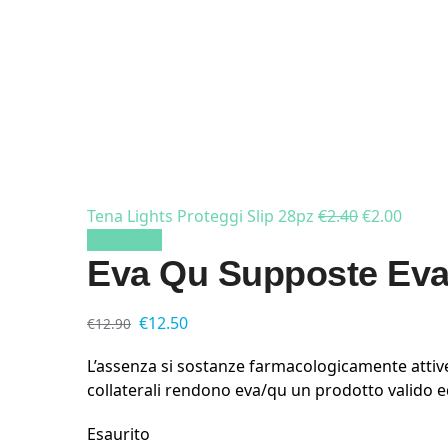
Tena Lights Proteggi Slip 28pz
€
2.40
€
2.00
In offerta!
Eva Qu Supposte Eva
€
12.50
€
12.90
L’assenza si sostanze farmacologicamente attive
collaterali rendono eva/qu un prodotto valido ed
Esaurito