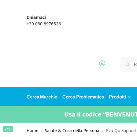
Chiamaci
+39 080 8976526
Cerca Marchio
Cerca Problematica
Prodotti
Usa il codice “BENVENUTO
-3%
Home
Salute & Cura della Persona
Eva Qu Suppost
/
/