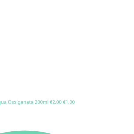
qua Ossigenata 200ml
€
2.00
€
1.00