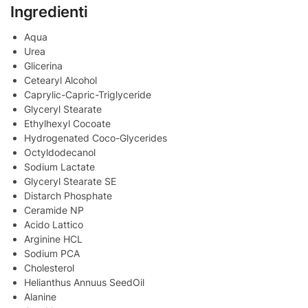
Ingredienti
Aqua
Urea
Glicerina
Cetearyl Alcohol
Caprylic-Capric-Triglyceride
Glyceryl Stearate
Ethylhexyl Cocoate
Hydrogenated Coco-Glycerides
Octyldodecanol
Sodium Lactate
Glyceryl Stearate SE
Distarch Phosphate
Ceramide NP
Acido Lattico
Arginine HCL
Sodium PCA
Cholesterol
Helianthus Annuus SeedOil
Alanine