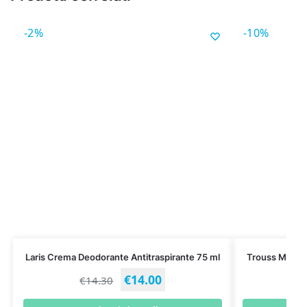
-2%
-10%
Laris Crema Deodorante Antitraspirante 75 ml
Trouss Milan
€
14.00
€
14.30