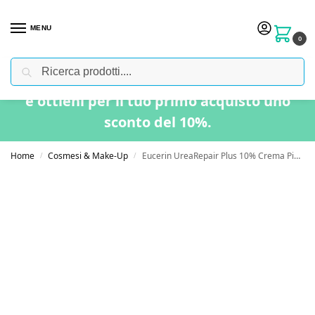
MENU
0
Cerca
Usa il codice “BENVENUTO” nel carrello
e ottieni per il tuo primo acquisto uno
sconto del 10%.
Home
Cosmesi & Make-Up
Eucerin UreaRepair Plus 10% Crema Piedi Rigenerante 100ml
/
/