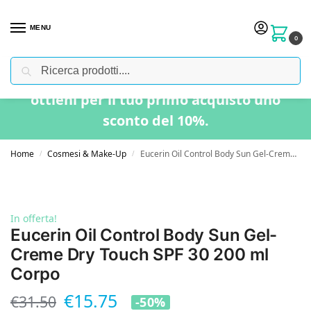
MENU
0
Cerca
Usa il codice “BENVENUTO” nel carrello e
ottieni per il tuo primo acquisto uno
sconto del 10%.
Home
Cosmesi & Make-Up
Eucerin Oil Control Body Sun Gel-Creme Dry Touch SPF 30 200 ml Corpo
/
/
In offerta!
Eucerin Oil Control Body Sun Gel-
Creme Dry Touch SPF 30 200 ml
Corpo
€
15.75
€
31.50
-50%