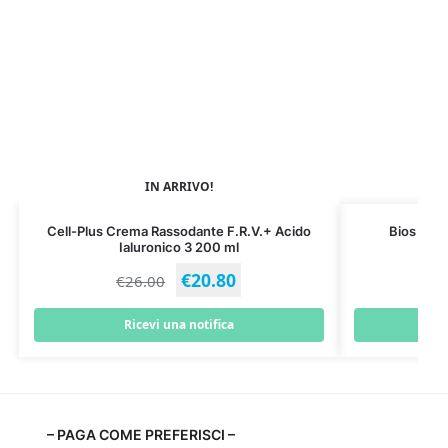
IN ARRIVO!
Cell-Plus Crema Rassodante F.R.V.+ Acido
Bios Lin
Ialuronico 3 200 ml
€
20.80
€
26.00
€
Ricevi una notifica
A
– PAGA COME PREFERISCI –