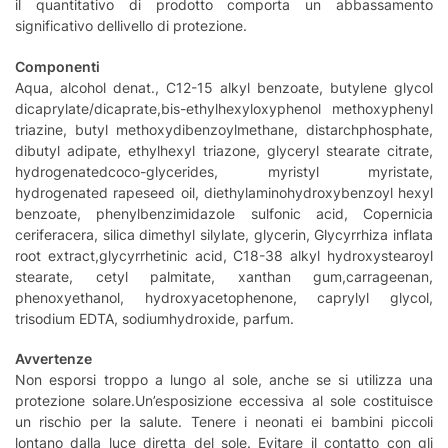
il quantitativo di prodotto comporta un abbassamento
significativo dellivello di protezione.
Componenti
Aqua, alcohol denat., C12-15 alkyl benzoate, butylene glycol
dicaprylate/dicaprate,bis-ethylhexyloxyphenol methoxyphenyl
triazine, butyl methoxydibenzoylmethane, distarchphosphate,
dibutyl adipate, ethylhexyl triazone, glyceryl stearate citrate,
hydrogenatedcoco-glycerides, myristyl myristate,
hydrogenated rapeseed oil, diethylaminohydroxybenzoyl hexyl
benzoate, phenylbenzimidazole sulfonic acid, Copernicia
ceriferacera, silica dimethyl silylate, glycerin, Glycyrrhiza inflata
root extract,glycyrrhetinic acid, C18-38 alkyl hydroxystearoyl
stearate, cetyl palmitate, xanthan gum,carrageenan,
phenoxyethanol, hydroxyacetophenone, caprylyl glycol,
trisodium EDTA, sodiumhydroxide, parfum.
Avvertenze
Non esporsi troppo a lungo al sole, anche se si utilizza una
protezione solare.Un’esposizione eccessiva al sole costituisce
un rischio per la salute. Tenere i neonati ei bambini piccoli
lontano dalla luce diretta del sole. Evitare il contatto con gli