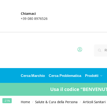
Chiamaci
+39 080 8976526
Cerca Marchio
Cerca Problematica
Prodotti
Usa il codice “BENVENUTO
-21%
Home
Salute & Cura della Persona
Articoli Sanitari
/
/