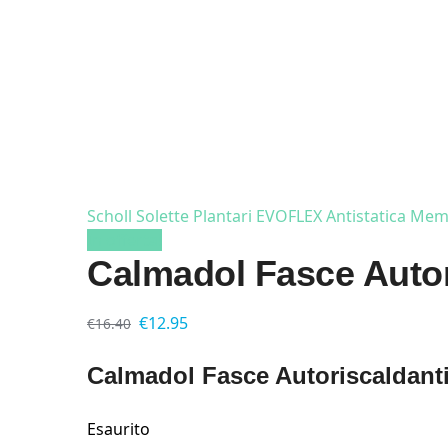
Scholl Solette Plantari EVOFLEX Antistatica Me
In offerta!
Calmadol Fasce Autor
€
12.95
€
16.40
Calmadol Fasce Autoriscaldant
Esaurito