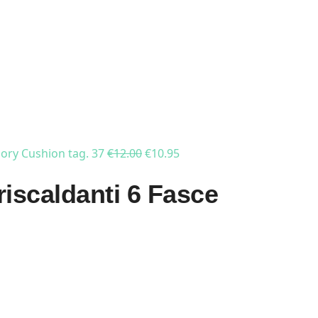
mory Cushion tag. 37
€
12.00
€
10.95
iscaldanti 6 Fasce
i