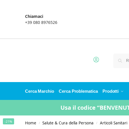
Chiamaci
+39 080 8976526
Cerca Marchio
Cerca Problematica
Prodotti
Usa il codice “BENVENUTO
-21%
Home
Salute & Cura della Persona
Articoli Sanitari
/
/