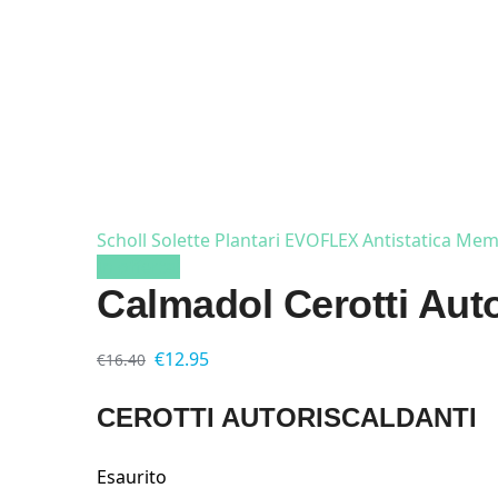
Scholl Solette Plantari EVOFLEX Antistatica Me
In offerta!
Calmadol Cerotti Auto
€
12.95
€
16.40
CEROTTI AUTORISCALDANTI
Esaurito