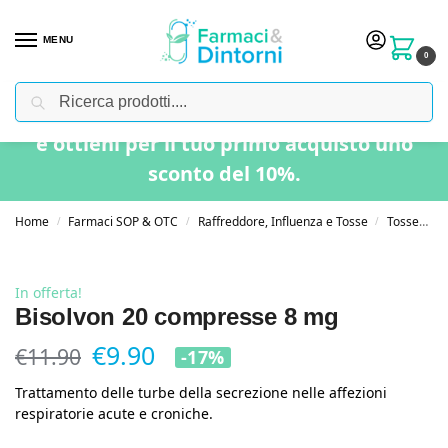
MENU
0
Cerca
Usa il codice “BENVENUTO” nel carrello
e ottieni per il tuo primo acquisto uno
sconto del 10%.
Home
Farmaci SOP & OTC
Raffreddore, Influenza e Tosse
Tosse
B
/
/
/
In offerta!
Bisolvon 20 compresse 8 mg
€
9.90
€
11.90
-17%
Trattamento delle turbe della secrezione nelle affezioni
respiratorie acute e croniche.