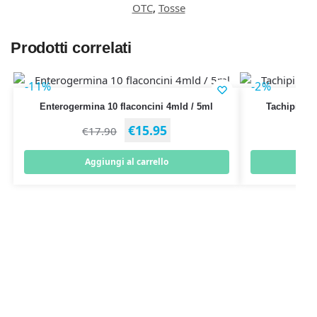
OTC
,
Tosse
Prodotti correlati
-11%
-2%
Enterogermina 10 flaconcini 4mld / 5ml
Tachipirina
€
15.95
€
17.90
Aggiungi al carrello
A