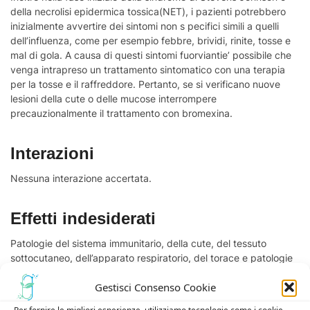
della necrolisi epidermica tossica(NET), i pazienti potrebbero
inizialmente avvertire dei sintomi non s pecifici simili a quelli
dell’influenza, come per esempio febbre, brividi, rinite, tosse e
mal di gola. A causa di questi sintomi fuorviantie’ possibile che
venga intrapreso un trattamento sintomatico con una terapia
per la tosse e il raffreddore. Pertanto, se si verificano nuove
lesioni della cute o delle mucose interrompere
precauzionalmente il trattamento con bromexina.
Interazioni
Nessuna interazione accertata.
Effetti indesiderati
Patologie del sistema immunitario, della cute, del tessuto
sottocutaneo, dell’apparato respiratorio, del torace e patologie
del mediastino. Frequenza non nota: reazione anafilattica
Gestisci Consenso Cookie
compreso lo shock anafilattico, angioedema, broncospasmo,
orticaria, prurito; frequenza rara: rashcutaneo e altre reazioni