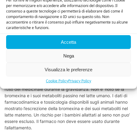
Per fornire le migliori esperienze, utilizziamo tecnologie come i cookie
da ipersensibilita’. Patologie dell’apparato gastrointestinale.
per memorizzare e/o accedere alle informazioni del dispositivo. Il
Frequenza non comune: nausea, vomito, diarrea e do lore ai
consenso a queste tecnologie ci permetterà di elaborare dati come il
quadranti superiori dell’addome.
comportamento di navigazione o ID unici su questo sito. Non
acconsentire o ritirare il consenso può influire negativamente su alcune
caratteristiche e funzioni.
Gravidanza e allattamento
Accetta
Non sono stati condotti studi volti ad indagare gli effetti sulla
fertilita’ umana. Basandosi sull’esperienza preclinica non vi sono
Nega
indicazioni di possibili effetti sulla fertilita’ a seguito dell’uso
della bromexina. Vi sono dati limitati sull’uso della bromexina
Visualizza le preferenze
nelle donne ingravidanza. Studi sugli animali non indicano
effetti nocivi diretti o indiretti con riguardo alla tossicita’
Cookie Policy
Privacy Policy
riproduttiva. Come misura prec auzionale, e’ preferibile evitare
l’uso del medicinale durante la gravidanza. Non e’ noto se la
bromexina e i suoi metaboliti passino nel latte umano. I dati di
farmacodinamica e tossicologia disponibili sugli animali hanno
mostrato l’escrezione della bromexina e dei suoi metaboliti nel
latte materno. Un rischio per i bambini allattati al seno non puo’
essere escluso. Il farmaco non deve essere usato durante
l’allattamento.