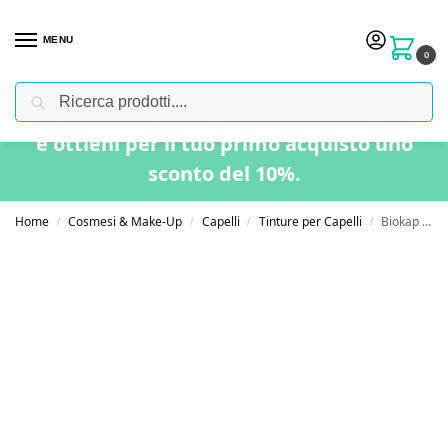
MENU
0
Cerca
Usa il codice “BENVENUTO” nel carrello
e ottieni per il tuo primo acquisto uno
sconto del 10%.
Home
Cosmesi & Make-Up
Capelli
Tinture per Capelli
Biokap Nutricolor Delicato 7.33 Biondo Grano Dorato
/
/
/
/