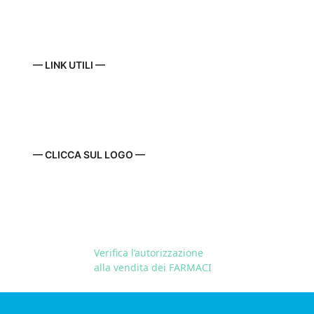
— LINK UTILI —
— CLICCA SUL LOGO —
Verifica l’autorizzazione
alla vendita dei FARMACI