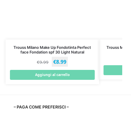
Trouss Milano Make Up Fondotinta Perfect
Trouss Milan
face Fondation spf 30 Light Natural
€
8.99
€
9.99
A
Aggiungi al carrello
– PAGA COME PREFERISCI –