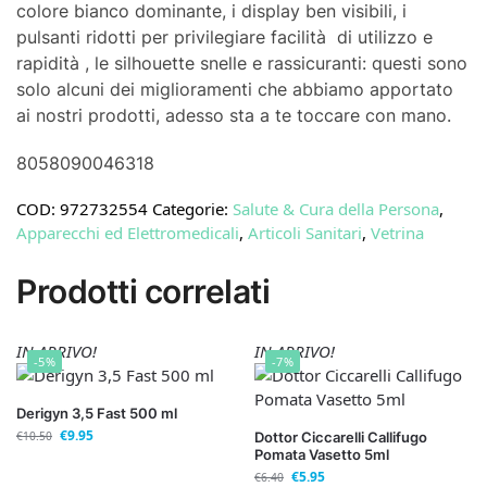
colore bianco dominante, i display ben visibili, i
pulsanti ridotti per privilegiare facilità di utilizzo e
rapidità , le silhouette snelle e rassicuranti: questi sono
solo alcuni dei miglioramenti che abbiamo apportato
ai nostri prodotti, adesso sta a te toccare con mano.
8058090046318
COD:
972732554
Categorie:
Salute & Cura della Persona
,
Apparecchi ed Elettromedicali
,
Articoli Sanitari
,
Vetrina
Prodotti correlati
IN ARRIVO!
IN ARRIVO!
-5%
-7%
Derigyn 3,5 Fast 500 ml
€
9.95
€
10.50
Dottor Ciccarelli Callifugo
Pomata Vasetto 5ml
€
5.95
€
6.40