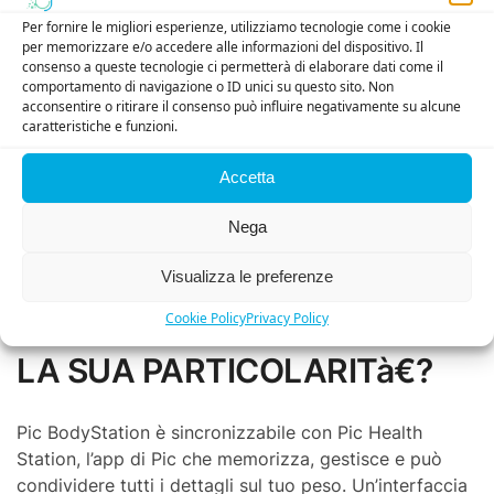
Metabolismo basale *
Per fornire le migliori esperienze, utilizziamo tecnologie come i cookie
Percentuale di idratazione
per memorizzare e/o accedere alle informazioni del dispositivo. Il
Peso delle ossa
consenso a queste tecnologie ci permetterà di elaborare dati come il
comportamento di navigazione o ID unici su questo sito. Non
Grazie ai led colorati, ti basta un colpo d’occhio per
acconsentire o ritirare il consenso può influire negativamente su alcune
caratteristiche e funzioni.
visualizzare immediatamente se il tuo peso è
aumentato, diminuito o rimasto stabile. In più, Pic
Accetta
BodyStation è una bilancia per tutta la famiglia,
capace di riconoscere automaticamente fino a 8
Nega
profili.
Visualizza le preferenze
* I valori di Metabolismo Basale e BMI sono visualizzati
sull’App Pic Health Station.
Cookie Policy
Privacy Policy
LA SUA PARTICOLARITà€?
Pic BodyStation è sincronizzabile con Pic Health
Station, l’app di Pic che memorizza, gestisce e può
condividere tutti i dettagli sul tuo peso. Un’interfaccia