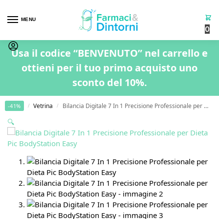
MENU
0
Usa il codice “BENVENUTO” nel carrello e
ottieni per il tuo primo acquisto uno
sconto del 10%.
Home
Vetrina
Bilancia Digitale 7 In 1 Precisione Professionale per Dieta Pic BodyStation Easy
-41%
/
/
🔍