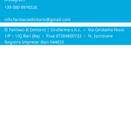
+39 080 8976526
info.farmaciedintorni@gmail.com
© Farmaci & Dintorni | Sirofarma s.n.c. – Via Girolamo Nisio
1/P – 1/Q Bari (Ba) – P.iva 07264600722 – N. Iscrizione
Registro Imprese: Bari-544632