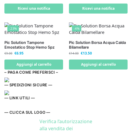
Ricevi una notifica
Ricevi una notifica
-23%
-4%
Pic Solution Tampone
Pic Solution Borsa Acqua Calda
Emostatico Stop Hemo 5pz
Bilamellare
€
6.95
€
13.50
€
9.00
€
14.00
Aggiungi al carrello
Aggiungi al carrello
– PAGA COME PREFERISCI –
— SPEDIZIONI SICURE —
— LINK UTILI —
— CLICCA SUL LOGO —
Verifica l’autorizzazione
alla vendita dei