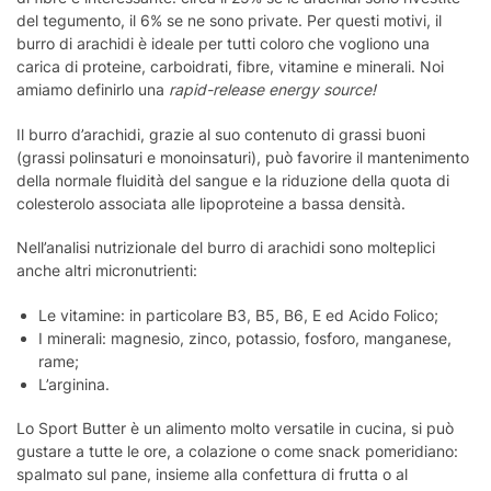
del tegumento, il 6% se ne sono private. Per questi motivi, il
burro di arachidi è ideale per tutti coloro che vogliono una
carica di proteine, carboidrati, fibre, vitamine e minerali. Noi
amiamo definirlo una
rapid-release energy source!
Il burro d’arachidi, grazie al suo contenuto di grassi buoni
(grassi polinsaturi e monoinsaturi), può favorire il mantenimento
della normale fluidità del sangue e la riduzione della quota di
colesterolo associata alle lipoproteine a bassa densità.
Nell’analisi nutrizionale del burro di arachidi sono molteplici
anche altri micronutrienti:
Le vitamine: in particolare B3, B5, B6, E ed Acido Folico;
I minerali: magnesio, zinco, potassio, fosforo, manganese,
rame;
L’arginina.
Lo Sport Butter è un alimento molto versatile in cucina, si può
gustare a tutte le ore, a colazione o come snack pomeridiano:
spalmato sul pane, insieme alla confettura di frutta o al