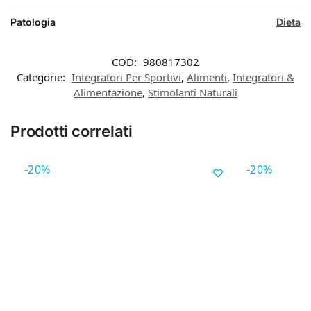
Patologia
Dieta
COD:
980817302
Categorie:
Integratori Per Sportivi
,
Alimenti
,
Integratori &
Alimentazione
,
Stimolanti Naturali
Prodotti correlati
-20%
-20%