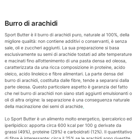
Burro di arachidi
Sport Butter è il burro di arachidi puro, naturale al 100%, della
migliore qualità: non contiene additivi o conservanti, è senza
sale, oli e zuccheri aggiunti. La sua preparazione si basa
esclusivamente su semi di arachide tostati ad alte temperature
e macinati fino all’ottenimento di una pasta densa ed oleosa,
caratterizzata da una ricca composizione in proteine, acido
oleico, acido linoleico e fibre alimentari. La parte densa del
burro di arachidi, costituita dalle fibre, tende a separarsi dalla
parte oleosa. Questo particolare aspetto è garanzia del fatto
che nel burro di arachidi non siano stati aggiunti emulsionanti o
oli di altra origine: la separazione è una conseguenza naturale
della macinazione dei semi di arachide
.
Lo Sport Butter è un alimento molto energetico, ipercalorico ed
iperlipidico: apporta circa 600 kcal per 100 g derivate da
grassi (49%), proteine (29%) e carboidrati (12%). Il quantitativo
di fibre è interessante: circa il 25% se le arachidi sono rivestite