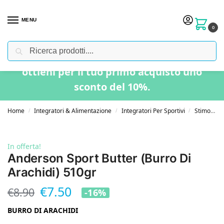
MENU
0
Cerca
Usa il codice “BENVENUTO” nel carrello e
ottieni per il tuo primo acquisto uno
sconto del 10%.
Home
Integratori & Alimentazione
Integratori Per Sportivi
Stimolanti Naturali
/
/
/
In offerta!
Anderson Sport Butter (Burro Di
Arachidi) 510gr
€
7.50
€
8.90
-16%
BURRO DI ARACHIDI