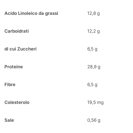
Acido Linoleico da grassi
12,8 g
Carboidrati
12,2 g
di cui Zuccheri
6,5 g
Proteine
28,9 g
Fibre
6,5 g
Colesterolo
19,5 mg
Sale
0,56 g