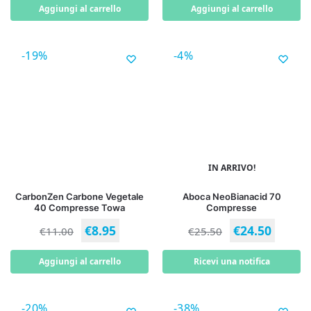
Aggiungi al carrello
Aggiungi al carrello
-19%
-4%
IN ARRIVO!
CarbonZen Carbone Vegetale
Aboca NeoBianacid 70
40 Compresse Towa
Compresse
€
8.95
€
24.50
€
11.00
€
25.50
Aggiungi al carrello
Ricevi una notifica
-20%
-38%