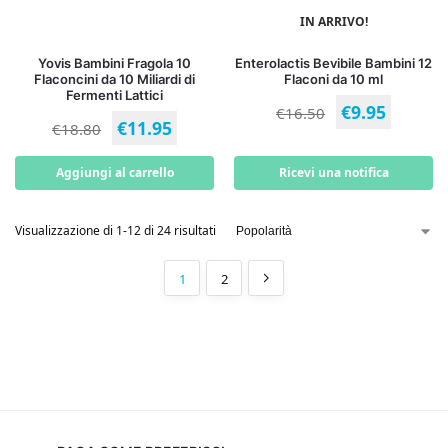
IN ARRIVO!
Yovis Bambini Fragola 10
Enterolactis Bevibile Bambini 12
Flaconcini da 10 Miliardi di
Flaconi da 10 ml
Fermenti Lattici
€
9.95
€
16.50
€
11.95
€
18.80
Aggiungi al carrello
Ricevi una notifica
Visualizzazione di 1-12 di 24 risultati
1
2