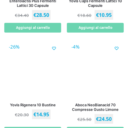
Enterolactis Plus Fermenti
Yovis Caps Fermenti Lattici 10
Lattici 30 Capsule
Capsule
€
28.50
€
10.95
€
34.40
€
18.60
Aggiungi al carrello
Aggiungi al carrello
-26%
-4%
Yovis Rigenera 10 Bustine
Aboca NeoBianacid 70
Compresse Gusto Limone
€
14.95
€
20.30
€
24.50
€
25.50