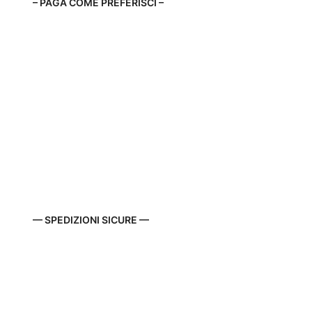
– PAGA COME PREFERISCI –
— SPEDIZIONI SICURE —