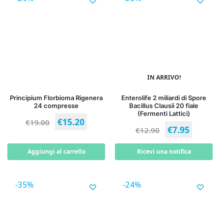
IN ARRIVO!
Principium Florbioma Rigenera
Enterolife 2 miliardi di Spore
24 compresse
Bacillus Clausii 20 fiale
(Fermenti Lattici)
€
15.20
€
19.00
€
7.95
€
12.90
Aggiungi al carrello
Ricevi una notifica
-35%
-24%