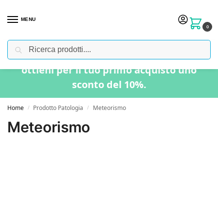
MENU
0
Cerca
Usa il codice “BENVENUTO” nel carrello e
ottieni per il tuo primo acquisto uno
sconto del 10%.
Home
Prodotto Patologia
Meteorismo
/
/
Meteorismo