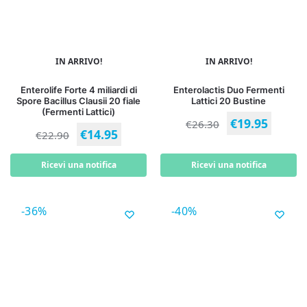
IN ARRIVO!
IN ARRIVO!
Enterolife Forte 4 miliardi di
Enterolactis Duo Fermenti
Spore Bacillus Clausii 20 fiale
Lattici 20 Bustine
(Fermenti Lattici)
€
19.95
€
26.30
€
14.95
€
22.90
Ricevi una notifica
Ricevi una notifica
-36%
-40%