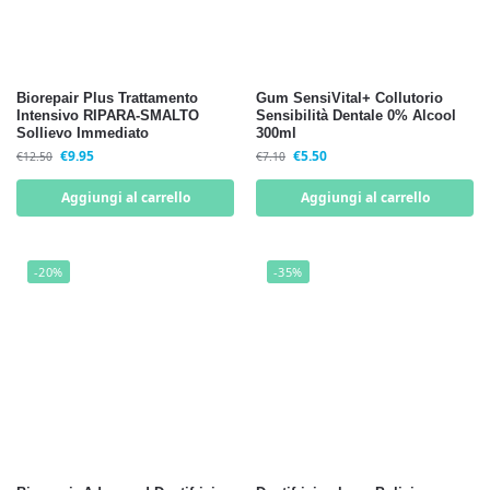
Biorepair Plus Trattamento
Gum SensiVital+ Collutorio
Intensivo RIPARA-SMALTO
Sensibilità Dentale 0% Alcool
Sollievo Immediato
300ml
€
9.95
€
5.50
€
12.50
€
7.10
Aggiungi al carrello
Aggiungi al carrello
-20%
-35%