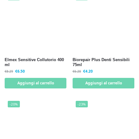
Elmex Sensitive Collutorio 400
Biorepair Plus Denti Sensibili
ml
75ml
€
6.50
€
4.20
€
8.29
€
6.20
Aggiungi al carrello
Aggiungi al carrello
-20%
-23%