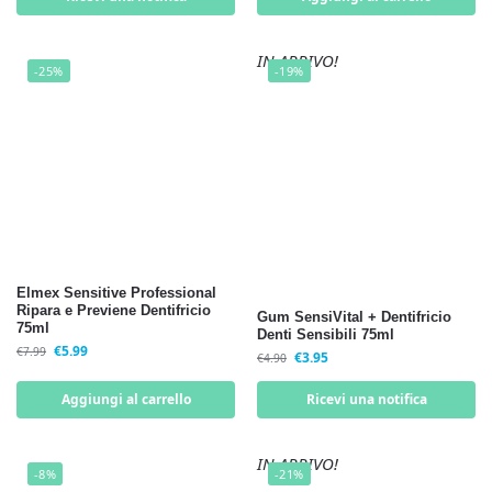
IN ARRIVO!
-25%
-19%
Elmex Sensitive Professional
Ripara e Previene Dentifricio
Gum SensiVital + Dentifricio
75ml
Denti Sensibili 75ml
€
5.99
€
7.99
€
3.95
€
4.90
Aggiungi al carrello
Ricevi una notifica
IN ARRIVO!
-8%
-21%