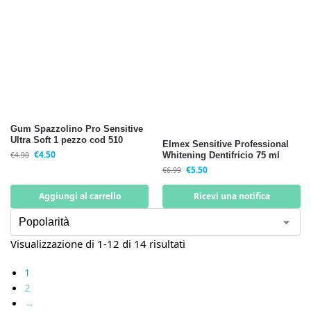
Gum Spazzolino Pro Sensitive
Ultra Soft 1 pezzo cod 510
Elmex Sensitive Professional
€
4.50
€
4.90
Whitening Dentifricio 75 ml
€
5.50
€
6.99
Aggiungi al carrello
Ricevi una notifica
Visualizzazione di 1-12 di 14 risultati
1
2
→