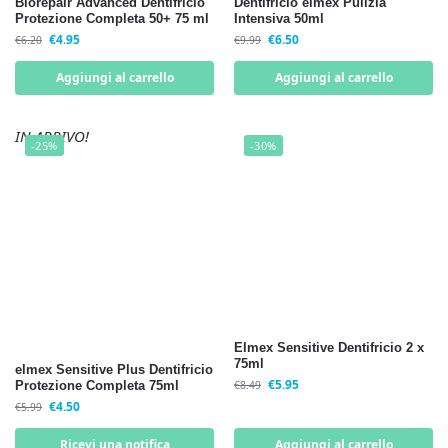
Biorepair Advanced Dentifricio
Dentifricio elmex Pulizia
Protezione Completa 50+ 75 ml
Intensiva 50ml
€
4.95
€
6.50
€
6.20
€
9.99
Aggiungi al carrello
Aggiungi al carrello
IN ARRIVO!
-25%
-30%
Elmex Sensitive Dentifricio 2 x
75ml
elmex Sensitive Plus Dentifricio
€
5.95
Protezione Completa 75ml
€
8.49
€
4.50
€
5.99
Ricevi una notifica
Aggiungi al carrello