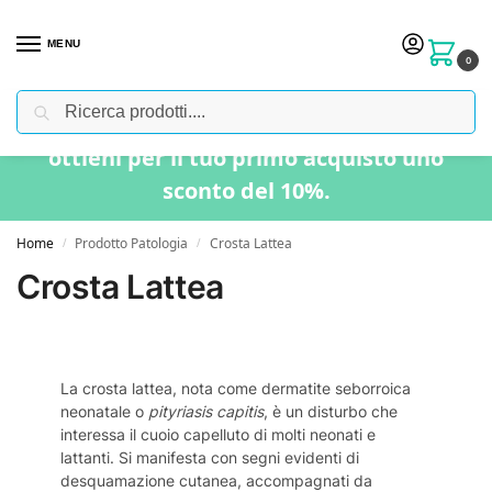
MENU
0
Cerca
Usa il codice “BENVENUTO” nel carrello e
ottieni per il tuo primo acquisto uno
sconto del 10%.
Home
Prodotto Patologia
Crosta Lattea
/
/
Crosta Lattea
La crosta lattea, nota come dermatite seborroica
neonatale o
pityriasis capitis
, è un disturbo che
interessa il cuoio capelluto di molti neonati e
lattanti. Si manifesta con segni evidenti di
desquamazione cutanea, accompagnati da