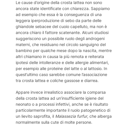
Le cause d’origine della crosta lattea non sono
ancora state identificate con chiarezza. Sappiamo
ad esempio che essa è la conseguenza di una
leggera iperproduzione di sebo da parte delle
ghiandole sebacee del cuoio capelluto, ma non è
ancora chiaro il fattore scatenante. Alcuni studiosi
suggeriscono un possibile ruolo degli androgeni
materni, che residuano nel circolo sanguigno del
bambino per qualche mese dopo la nascita, mentre
altri chiamano in causa la più remota e reiterata
ipotesi delle intolleranze e delle allergie alimentari,
per esempio alle proteine del latte o al lattosio. In
quest’ultimo caso sarebbe comune l’associazione
tra crosta lattea e coliche gassose e diarrea.
Appare invece irrealistico associare la comparsa
della crosta lattea ad un’insufficiente igiene del
neonato o a processi infettivi, anche se è risultato
particolarmente importante il ruolo patogenetico di
un lievito saprofita, il
Malassezia furfur
, che alberga
normalmente sulla cute di molte persone.