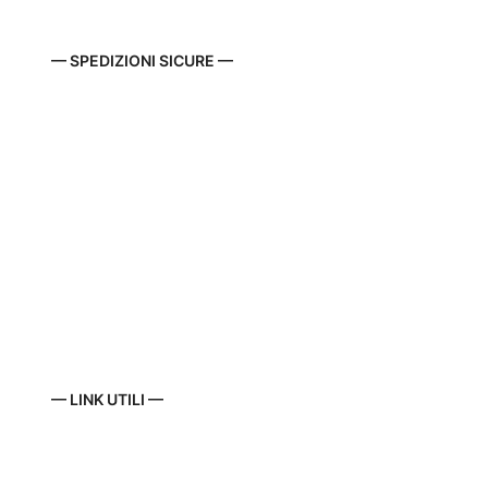
— SPEDIZIONI SICURE —
— LINK UTILI —