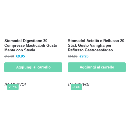
Stomadol Digestione 30
Stomadol Acidità e Reflusso 20
Compresse Masticabili Gusto
Stick Gusto Vaniglia per
Menta con Stevia
Reflusso Gastroesofageo
€
9.95
€
9.95
€
13.90
€
14.90
Aggiungi al carrello
Aggiungi al carrello
IN ARRIVO!
IN ARRIVO!
-17%
-14%