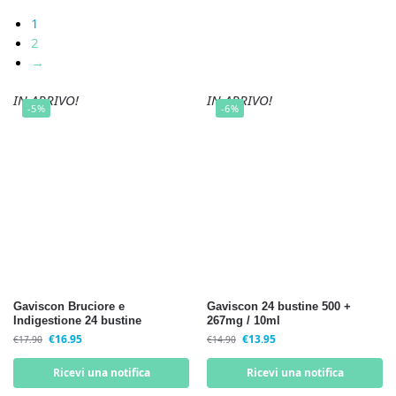
1
2
→
IN ARRIVO!
IN ARRIVO!
-5%
-6%
Gaviscon Bruciore e
Gaviscon 24 bustine 500 +
Indigestione 24 bustine
267mg / 10ml
€
16.95
€
13.95
€
17.90
€
14.90
Ricevi una notifica
Ricevi una notifica