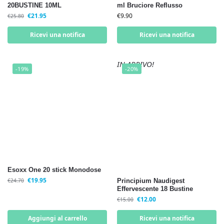
20BUSTINE 10ML
ml Bruciore Reflusso
€
21.95
€
9.90
€
25.80
Ricevi una notifica
Ricevi una notifica
IN ARRIVO!
-19%
-20%
Esoxx One 20 stick Monodose
€
19.95
€
24.70
Principium Naudigest
Effervescente 18 Bustine
€
12.00
€
15.00
Aggiungi al carrello
Ricevi una notifica