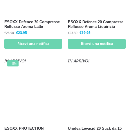
ESOXX Defence 30 Compresse
ESOXX Defence 20 Compresse
Reflusso Aroma Latte
Reflusso Aroma Liquirizia
€
23.95
€
19.95
€
28.90
€
23.30
Ricevi una notifica
Ricevi una notifica
IN ARRIVO!
IN ARRIVO!
-15%
ESOXX PROTECTION
Unidea Levacid 20 Stick da 15