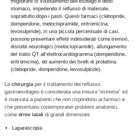
migliorare lo svuotamento dell’esofago e dello
stomaco, impedendo il reflusso di materiale,
soprattutto dopo i pasti. Questi farmaci (clebopride,
domperidone, metoclopramide, eritromicina,
levosulpiride), in una piccola percentuale di casi,
possono presentare effetti indesiderati come tremori,
disturbi neurologici (metoclopramide), allungamento
del tratto QT all’elettrocardiogramma (domperidone,
eritromicina), ed aumento dei livelli di prolattina
(clebopride, domperidone, levosulpiride).
La
chirurgia
per il trattamento del reflusso
gastroesofageo è considerata una misura “estrema” ed
è riservata a pazienti che non rispondono ai farmaci e
che presentano contemporanei problemi anatomici,
come
ernie iatali
di grandi dimensioni.
Laparascopia