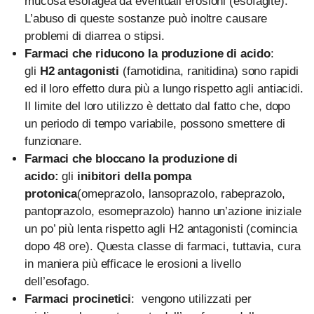
mucosa esofagea da eventuali erosioni (esofagite).
L’abuso di queste sostanze può inoltre causare
problemi di diarrea o stipsi.
Farmaci che riducono la produzione di acido
:
gli
H2 antagonisti
(famotidina, ranitidina) sono rapidi
ed il loro effetto dura più a lungo rispetto agli antiacidi.
Il limite del loro utilizzo è dettato dal fatto che, dopo
un periodo di tempo variabile, possono smettere di
funzionare.
Farmaci che bloccano la produzione di
acido:
gli
inibitori della pompa
protonica
(omeprazolo, lansoprazolo, rabeprazolo,
pantoprazolo, esomeprazolo) hanno un’azione iniziale
un po’ più lenta rispetto agli H2 antagonisti (comincia
dopo 48 ore). Questa classe di farmaci, tuttavia, cura
in maniera più efficace le erosioni a livello
dell’esofago.
Farmaci procinetici
: vengono utilizzati per