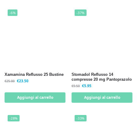
-6%
-37%
Xamamina Reflusso 25 Bustine
Stomadol Reflusso 14
compresse 20 mg Pantoprazolo
€
23.50
€
25.00
€
5.95
€
9.50
Aggiungi al carrello
Aggiungi al carrello
-28%
-33%