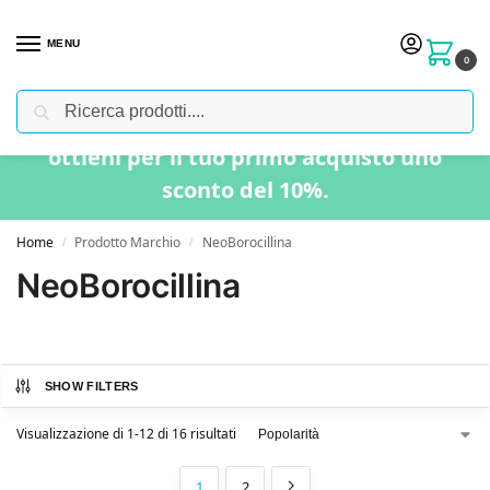
MENU
0
Cerca
Usa il codice “BENVENUTO” nel carrello e
ottieni per il tuo primo acquisto uno
sconto del 10%.
Home
Prodotto Marchio
NeoBorocillina
/
/
NeoBorocillina
SHOW FILTERS
Visualizzazione di 1-12 di 16 risultati
1
2