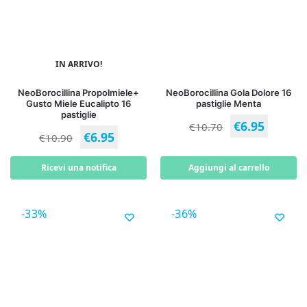
IN ARRIVO!
NeoBorocillina Propolmiele+
NeoBorocillina Gola Dolore 16
Gusto Miele Eucalipto 16
pastiglie Menta
pastiglie
€
6.95
€
10.70
€
6.95
€
10.90
Ricevi una notifica
Aggiungi al carrello
-33%
-36%