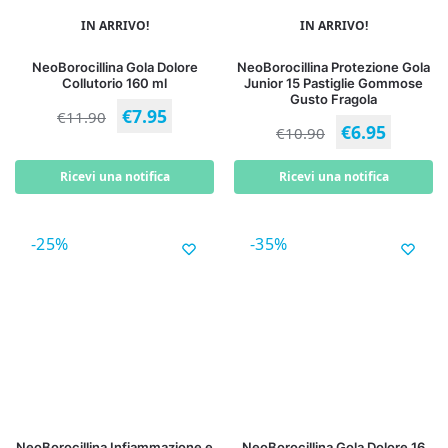
IN ARRIVO!
IN ARRIVO!
NeoBorocillina Gola Dolore
NeoBorocillina Protezione Gola
Collutorio 160 ml
Junior 15 Pastiglie Gommose
Gusto Fragola
€
7.95
€
11.90
€
6.95
€
10.90
Ricevi una notifica
Ricevi una notifica
-25%
-35%
NeoBorocillina Infiammazione e
NeoBorocillina Gola Dolore 16