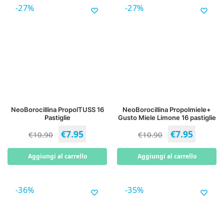
-27%
-27%
NeoBorocillina PropolTUSS 16
NeoBorocillina Propolmiele+
Pastiglie
Gusto Miele Limone 16 pastiglie
€
7.95
€
7.95
€
10.90
€
10.90
Aggiungi al carrello
Aggiungi al carrello
-36%
-35%