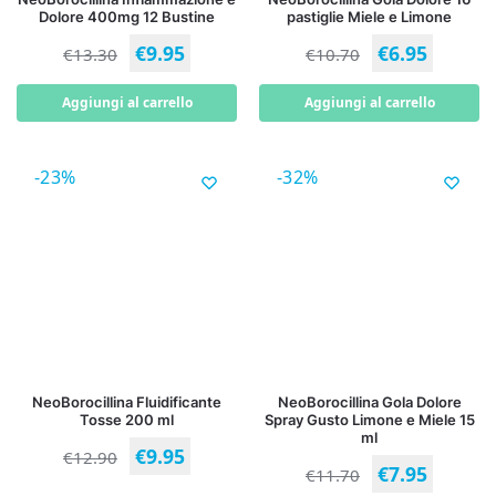
Dolore 400mg 12 Bustine
pastiglie Miele e Limone
€
9.95
€
6.95
€
13.30
€
10.70
Aggiungi al carrello
Aggiungi al carrello
-23%
-32%
NeoBorocillina Fluidificante
NeoBorocillina Gola Dolore
Tosse 200 ml
Spray Gusto Limone e Miele 15
ml
€
9.95
€
12.90
€
7.95
€
11.70