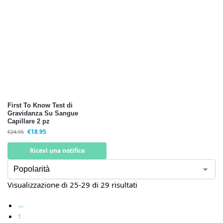
First To Know Test di
Gravidanza Su Sangue
Capillare 2 pz
€
18.95
€
24.95
Ricevi una notifica
Visualizzazione di 25-29 di 29 risultati
←
1