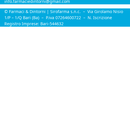
info.farmaciedintorni@gmail.com
© Farmaci & Dintorni | Sirofarma s.n.c. – Via Girolamo Nisio
1/P – 1/Q Bari (Ba) – P.iva 07264600722 – N. Iscrizione
Registro Imprese: Bari-544632