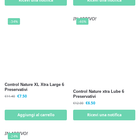
Ricevi una notifica
Ricevi una notifica
IN ARRIVO!
-34%
-46%
Control Nature XL Xtra Large 6
Preservativi
Control Nature xtra Lube 6
€
7.50
€
11.40
Preservativi
€
6.50
€
12.00
Aggiungi al carrello
Ricevi una notifica
IN ARRIVO!
-24%