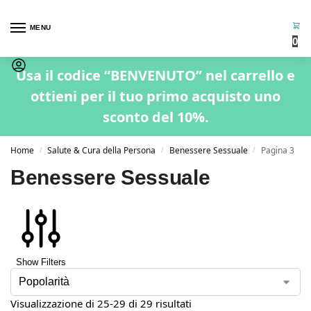
MENU
0
Usa il codice “BENVENUTO” nel carrello e
ottieni per il tuo primo acquisto uno
sconto del 10%.
Home
Salute & Cura della Persona
Benessere Sessuale
Pagina 3
/
/
/
Benessere Sessuale
Show Filters
Visualizzazione di 25-29 di 29 risultati