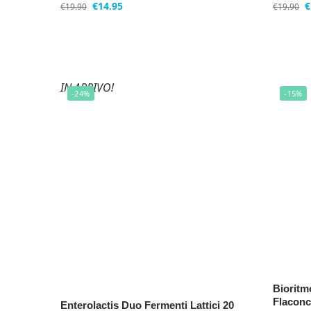
€
14.95
€
€
19.90
€
19.90
IN ARRIVO!
-24%
-15%
Bioritm
Flaconc
Enterolactis Duo Fermenti Lattici 20