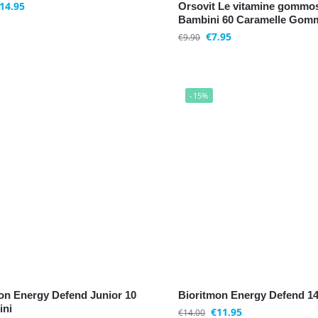
14.95
Orsovit Le vitamine gommo
Bambini 60 Caramelle Gom
€
7.95
€
9.90
-15%
on Energy Defend Junior 10
Bioritmon Energy Defend 14
ini
€
11.95
€
14.00