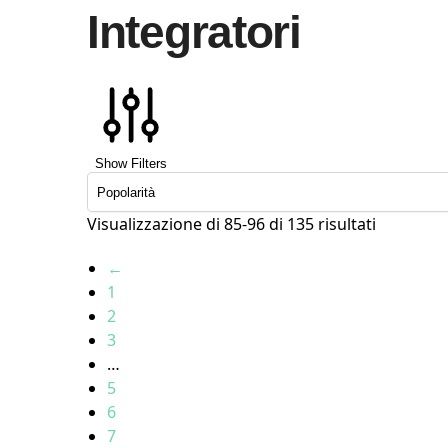
Integratori
Show Filters
Visualizzazione di 85-96 di 135 risultati
←
1
2
3
…
5
6
7