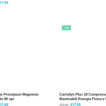
11.95
-20%
ne Principium Magnesio
Carnidyn Plus 18 Compress
o 90 cpr
Masticabili Energia Fisica e
17.60
€
17.95
€
22.40