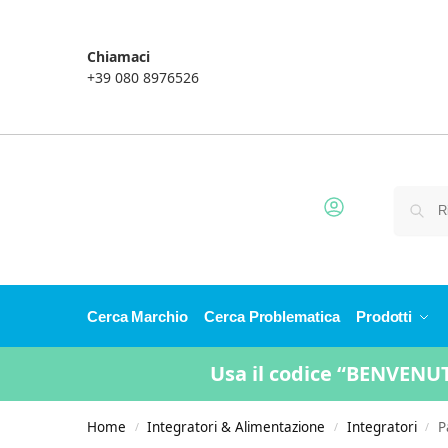
Chiamaci
+39 080 8976526
Cerca Marchio
Cerca Problematica
Prodotti
Usa il codice “BENVENUTO
Home
Integratori & Alimentazione
Integratori
P
/
/
/