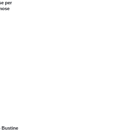
se per
mose
 Bustine