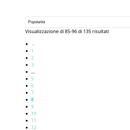
Visualizzazione di 85-96 di 135 risultati
←
1
2
3
…
5
6
7
8
9
10
11
12