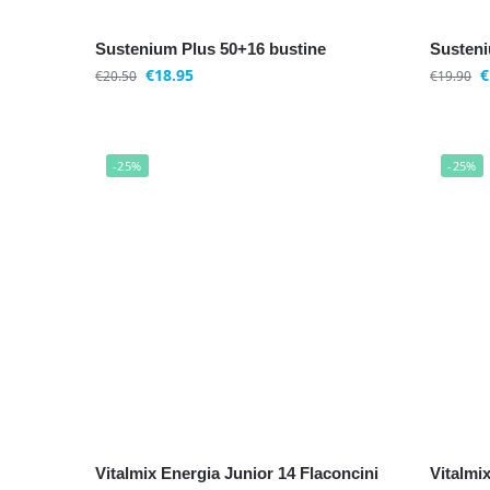
Sustenium Plus 50+16 bustine
Susteni
€
18.95
€
€
20.50
€
19.90
-25%
-25%
Vitalmix Energia Junior 14 Flaconcini
Vitalmi