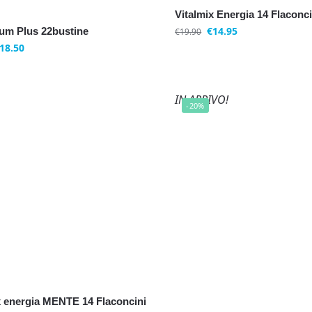
Vitalmix Energia 14 Flaconci
€
14.95
um Plus 22bustine
€
19.90
18.50
IN ARRIVO!
-20%
x energia MENTE 14 Flaconcini