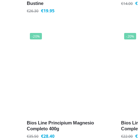
€
Bustine
€
14.00
€
19.95
€
26.30
-20%
-20%
Bios Line Principium Magnesio
Bios Li
Completo 400g
Complet
€
28.40
€
€
35.50
€
22.00