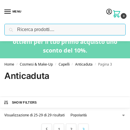
MENU
0
Cerca
Usa il codice “BENVENUTO” nel carrello e
ottieni per il tuo primo acquisto uno
sconto del 10%.
Home
Cosmesi & Make-Up
Capelli
Anticaduta
Pagina 3
/
/
/
/
Anticaduta
SHOW FILTERS
Visualizzazione di 25-29 di 29 risultati
1
2
3