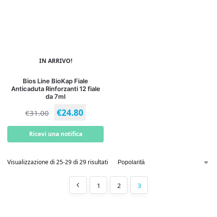
IN ARRIVO!
Bios Line BioKap Fiale
Anticaduta Rinforzanti 12 fiale
da 7ml
€
24.80
€
31.00
Ricevi una notifica
Visualizzazione di 25-29 di 29 risultati
1
2
3