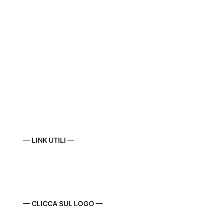
— LINK UTILI —
— CLICCA SUL LOGO —