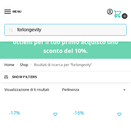
MENU
0
Cerca
Usa il codice “BENVENUTO” nel carrello e
ottieni per il tuo primo acquisto uno
sconto del 10%.
Home
Shop
Risultati di ricerca per “forlongevity”
/
/
SHOW FILTERS
Visualizzazione di 6 risultati
-17%
-16%